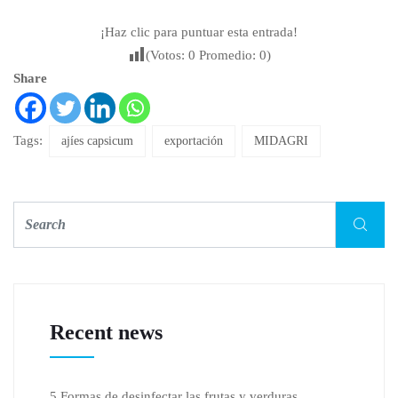
¡Haz clic para puntuar esta entrada!
(Votos:
0
Promedio:
0
)
Share
Tags:
ajíes capsicum
exportación
MIDAGRI
Recent news
5 Formas de desinfectar las frutas y verduras