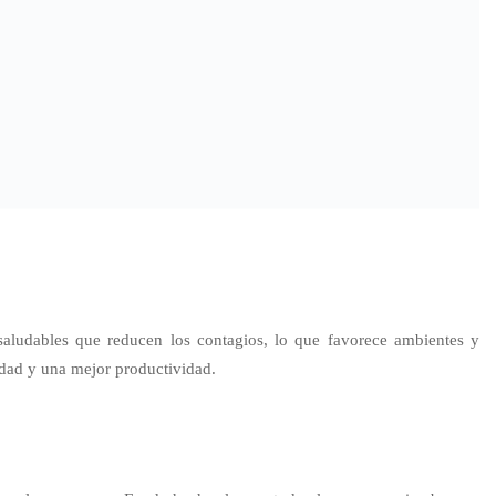
lta trascendental para diferentes sectores como el agrónomo y el
a página web, conócenos ahora dando
Clic aquí
. Comunícate al (+51)
405, Los Cedros de Villa – Chorrillos, Perú. Blue Shark, fabricantes
¡Te esperamos!
tuar esta entrada!
Promedio:
0
)
ono
ozono en la agricultura