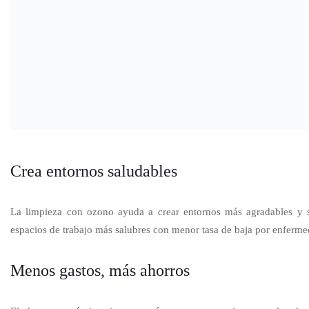
En conclusión, la desinfección con
ozono en la agricultura
resu
alimentario. ¿Quiéres saber? Resuelve todas tus dudas en nuestr
985 009 475 o visita nuestras oficinas ubicadas en Av. Alameda Sur 1
de equipos y sistemas de desinfección con luz ultravioleta y ozono. 
¡Haz clic para pun
(Votos:
0
Compartir
Tags:
Beneficios de la desinfección con ozono
desinfección con oz